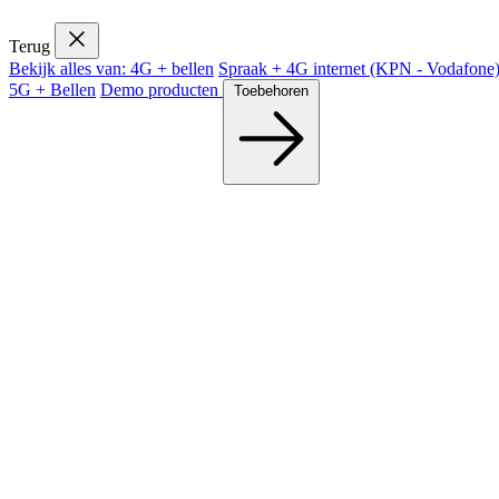
Terug
Bekijk alles van: 4G + bellen
Spraak + 4G internet (KPN - Vodafon
5G + Bellen
Demo producten
Toebehoren