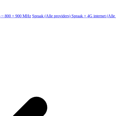
e) ~ 800 + 900 MHz
Spraak (Alle providers)
Spraak + 4G internet (All