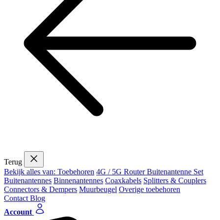
Terug
Bekijk alles van: Toebehoren
4G / 5G Router Buitenantenne Set
Buitenantennes
Binnenantennes
Coaxkabels
Splitters & Couplers
Connectors & Dempers
Muurbeugel
Overige toebehoren
Contact
Blog
Account