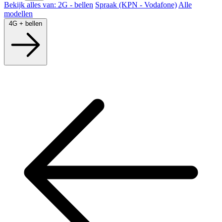
Bekijk alles van: 2G - bellen
Spraak (KPN - Vodafone)
Alle
modellen
4G + bellen