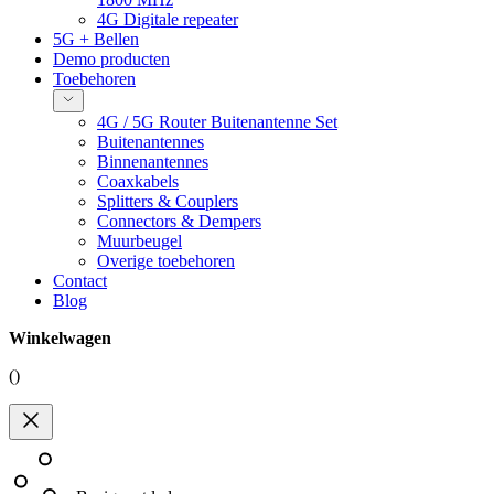
4G Digitale repeater
5G + Bellen
Demo producten
Toebehoren
4G / 5G Router Buitenantenne Set
Buitenantennes
Binnenantennes
Coaxkabels
Splitters & Couplers
Connectors & Dempers
Muurbeugel
Overige toebehoren
Contact
Blog
Winkelwagen
(
)