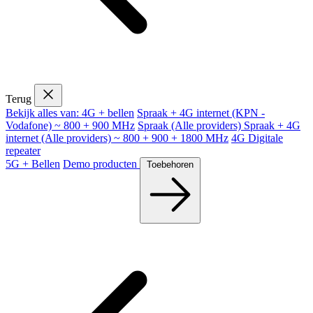
Terug
Bekijk alles van: 4G + bellen
Spraak + 4G internet (KPN -
Vodafone) ~ 800 + 900 MHz
Spraak (Alle providers)
Spraak + 4G
internet (Alle providers) ~ 800 + 900 + 1800 MHz
4G Digitale
repeater
5G + Bellen
Demo producten
Toebehoren