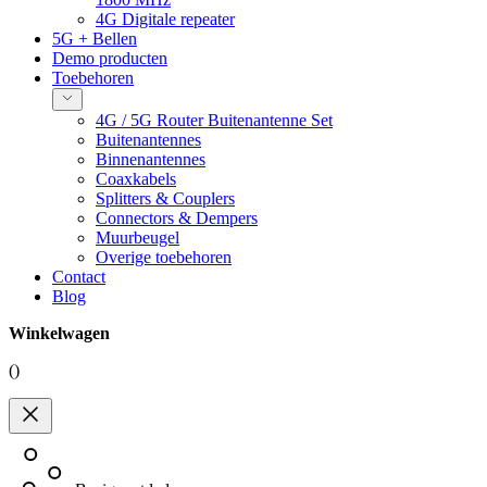
4G Digitale repeater
5G + Bellen
Demo producten
Toebehoren
4G / 5G Router Buitenantenne Set
Buitenantennes
Binnenantennes
Coaxkabels
Splitters & Couplers
Connectors & Dempers
Muurbeugel
Overige toebehoren
Contact
Blog
Winkelwagen
(
)