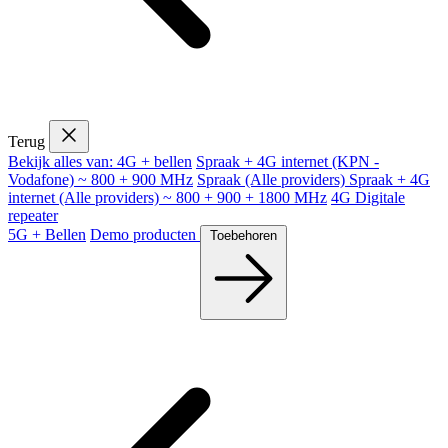
Terug
Bekijk alles van: 4G + bellen
Spraak + 4G internet (KPN -
Vodafone) ~ 800 + 900 MHz
Spraak (Alle providers)
Spraak + 4G
internet (Alle providers) ~ 800 + 900 + 1800 MHz
4G Digitale
repeater
5G + Bellen
Demo producten
Toebehoren