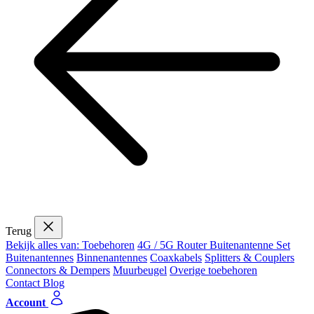
Terug
Bekijk alles van: Toebehoren
4G / 5G Router Buitenantenne Set
Buitenantennes
Binnenantennes
Coaxkabels
Splitters & Couplers
Connectors & Dempers
Muurbeugel
Overige toebehoren
Contact
Blog
Account