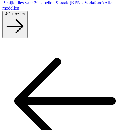
Bekijk alles van: 2G - bellen
Spraak (KPN - Vodafone)
Alle
modellen
4G + bellen