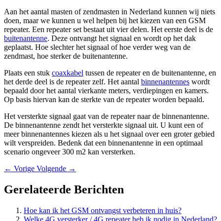
Aan het aantal masten of zendmasten in Nederland kunnen wij niets
doen, maar we kunnen u wel helpen bij het kiezen van een GSM
repeater. Een repeater set bestaat uit vier delen. Het eerste deel is de
buitenantenne
. Deze ontvangt het signaal en wordt op het dak
geplaatst. Hoe slechter het signaal of hoe verder weg van de
zendmast, hoe sterker de buitenantenne.
Plaats een stuk
coaxkabel
tussen de repeater en de buitenantenne, en
het derde deel is de repeater zelf. Het aantal
binnenantennes
wordt
bepaald door het aantal vierkante meters, verdiepingen en kamers.
Op basis hiervan kan de sterkte van de repeater worden bepaald.
Het versterkte signaal gaat van de repeater naar de binnenantenne.
De binnenantenne zendt het versterkte signaal uit. U kunt een of
meer binnenantennes kiezen als u het signaal over een groter gebied
wilt verspreiden. Bedenk dat een binnenantenne in een optimaal
scenario ongeveer 300 m2 kan versterken.
← Vorige
Volgende →
Gerelateerde Berichten
Hoe kan ik het GSM ontvangst verbeteren in huis?
Welke 4G versterker / 4G repeater heb ik nodig in Nederland?