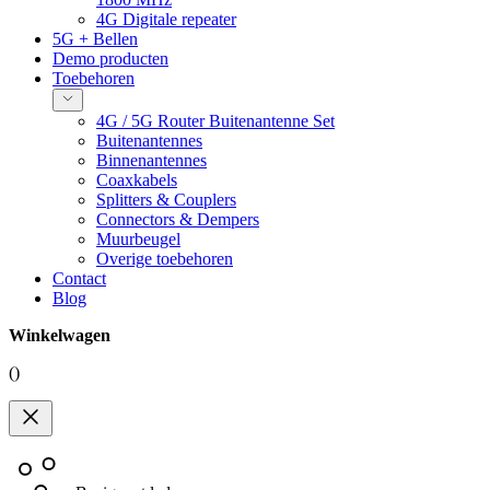
4G Digitale repeater
5G + Bellen
Demo producten
Toebehoren
4G / 5G Router Buitenantenne Set
Buitenantennes
Binnenantennes
Coaxkabels
Splitters & Couplers
Connectors & Dempers
Muurbeugel
Overige toebehoren
Contact
Blog
Winkelwagen
(
)