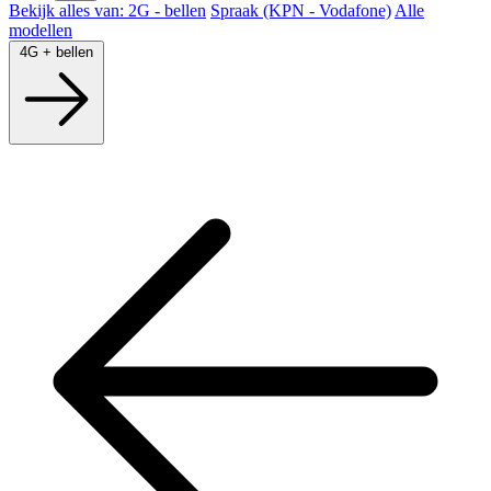
Bekijk alles van: 2G - bellen
Spraak (KPN - Vodafone)
Alle
modellen
4G + bellen