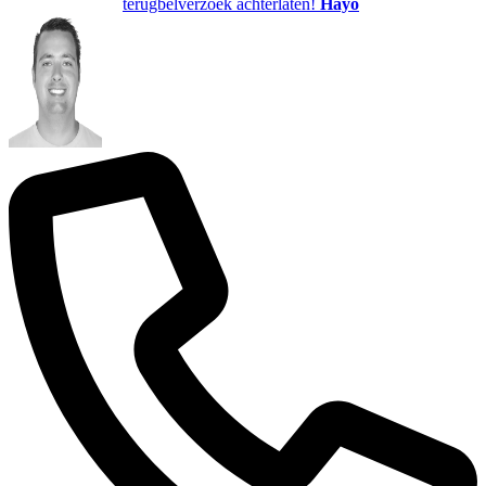
terugbelverzoek achterlaten!
Hayo