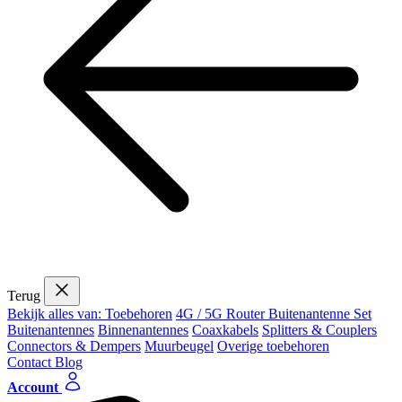
Terug
Bekijk alles van: Toebehoren
4G / 5G Router Buitenantenne Set
Buitenantennes
Binnenantennes
Coaxkabels
Splitters & Couplers
Connectors & Dempers
Muurbeugel
Overige toebehoren
Contact
Blog
Account