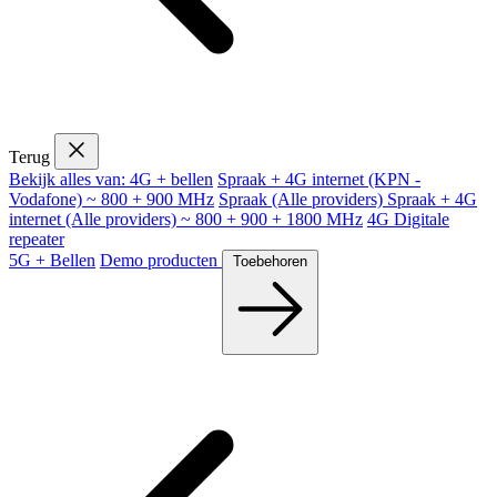
Terug
Bekijk alles van: 4G + bellen
Spraak + 4G internet (KPN -
Vodafone) ~ 800 + 900 MHz
Spraak (Alle providers)
Spraak + 4G
internet (Alle providers) ~ 800 + 900 + 1800 MHz
4G Digitale
repeater
5G + Bellen
Demo producten
Toebehoren