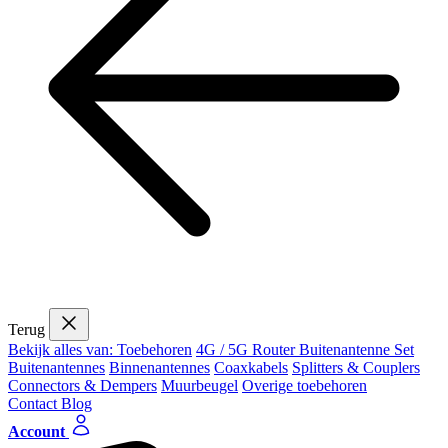
Terug
Bekijk alles van: Toebehoren
4G / 5G Router Buitenantenne Set
Buitenantennes
Binnenantennes
Coaxkabels
Splitters & Couplers
Connectors & Dempers
Muurbeugel
Overige toebehoren
Contact
Blog
Account