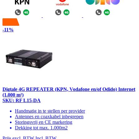
-11%
Digtale 4G REPEATER (KPN, Vodafone en/of Odido) Internet
(1.000 m²)
SKU: RF L15-DA
Handmatig in te stellen per provider
Antennes en coaxkabel inbegrepen
Storingsvrij en CE markering
Dekking tot max. 1.000m2
Prijs excl. BTW
Incl. BTW