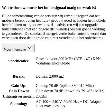
Wat te doen wanneer het buitensignaal matig tot zwak is?
Bij de samenstelling van de sets zijn wij ervan uitgegaan dat het
mobiele bereik buiten het huis / gebouw goed is. Indien het mobiele
bereik buiten matig tot zwak is, dan adviseren wij een upgrade
buitenantenne (met een hogere dBi waarde) om een goede werking
te garanderen. De standaard meegeleverde buitenantenne wordt dan
vervangen door de upgrade en direct verrekend in het orderbedrag.
Meer informatie
Geschikt voor 800 MHz (LTE - 4G) KPN,
Specificaties:
Vodafone en/of Odido
Bereik:
tot max. 2.000 m2
Gain Up:
Gain up 70 dB (uplink 880-915 Mhz)
Gain Down:
Gain down 70 dB (downlink 791-821 MHz)
Uitgangsvermogen:
20dBm
AC 100 ~ 240 V, 50/60 Hz, + DC Adapter
Spanning:
1.5A max. 12V 3A