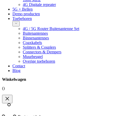
4G Digitale repeater
5G + Bellen
Demo producten
Toebehoren
4G / 5G Router Buitenantenne Set
Buitenantennes
Binnenantennes
Coaxkabels
Splitters & Couplers
Connectors & Dempers
Muurbeugel
Overige toebehoren
Contact
Blog
Winkelwagen
(
)