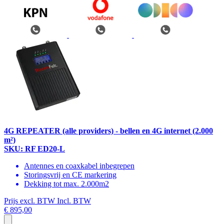
4G REPEATER (alle providers) - bellen en 4G internet (2.000
m²)
SKU: RF ED20-L
Antennes en coaxkabel inbegrepen
Storingsvrij en CE markering
Dekking tot max. 2.000m2
Prijs excl. BTW
Incl. BTW
€ 895,00