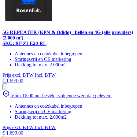
5G REPEATER (KPN & Odido) - bellen en 4G (alle providers)
(2.000 m²)
SKU: RF ZLE20-RL
Antennes en coaxkabel inbegrepen
Storingsvrij en CE markering
Dekking tot max. 2.000m2
Prijs excl. BTW
Incl. BTW
€ 1.699,00
Vóór 16.00 uur besteld, volgende werkdag geleverd
Antennes en coaxkabel inbegrepen
Storingsvrij en CE markering
Dekking tot max. 2.000m2
Prijs excl. BTW
Incl. BTW
€ 1.699,00