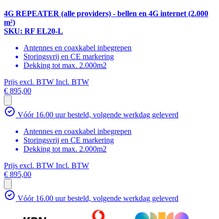
4G REPEATER (alle providers) - bellen en 4G internet (2.000
m²)
SKU: RF EL20-L
Antennes en coaxkabel inbegrepen
Storingsvrij en CE markering
Dekking tot max. 2.000m2
Prijs excl. BTW
Incl. BTW
€ 895,00
Vóór 16.00 uur besteld, volgende werkdag geleverd
Antennes en coaxkabel inbegrepen
Storingsvrij en CE markering
Dekking tot max. 2.000m2
Prijs excl. BTW
Incl. BTW
€ 895,00
Vóór 16.00 uur besteld, volgende werkdag geleverd