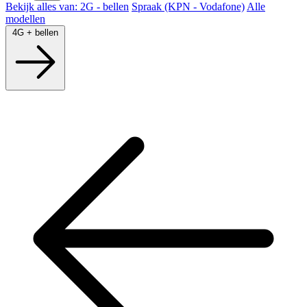
Bekijk alles van: 2G - bellen
Spraak (KPN - Vodafone)
Alle
modellen
4G + bellen