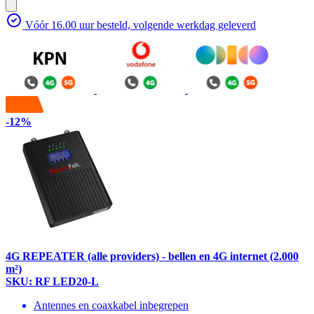
Vóór 16.00 uur besteld, volgende werkdag geleverd
-12%
4G REPEATER (alle providers) - bellen en 4G internet (2.000
m²)
SKU: RF LED20-L
Antennes en coaxkabel inbegrepen