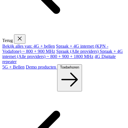
Terug
Bekijk alles van: 4G + bellen
Spraak + 4G internet (KPN -
Vodafone) ~ 800 + 900 MHz
Spraak (Alle providers)
Spraak + 4G
internet (Alle providers) ~ 800 + 900 + 1800 MHz
4G Digitale
repeater
5G + Bellen
Demo producten
Toebehoren