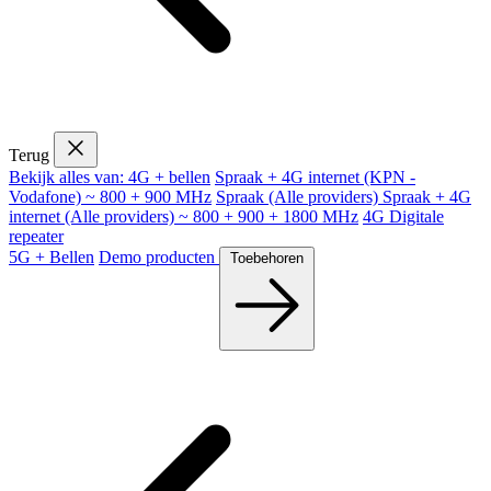
Terug
Bekijk alles van: 4G + bellen
Spraak + 4G internet (KPN -
Vodafone) ~ 800 + 900 MHz
Spraak (Alle providers)
Spraak + 4G
internet (Alle providers) ~ 800 + 900 + 1800 MHz
4G Digitale
repeater
5G + Bellen
Demo producten
Toebehoren