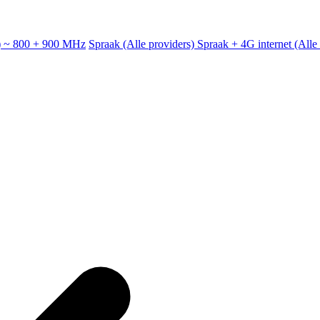
e) ~ 800 + 900 MHz
Spraak (Alle providers)
Spraak + 4G internet (All