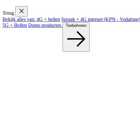
Terug
Bekijk alles van: 4G + bellen
Spraak + 4G internet (KPN - Vodafon
5G + Bellen
Demo producten
Toebehoren