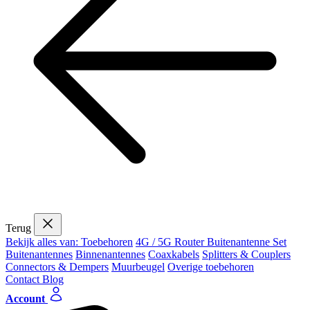
Terug
Bekijk alles van: Toebehoren
4G / 5G Router Buitenantenne Set
Buitenantennes
Binnenantennes
Coaxkabels
Splitters & Couplers
Connectors & Dempers
Muurbeugel
Overige toebehoren
Contact
Blog
Account