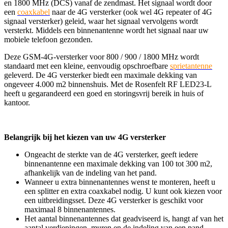
en 1800 MHz (DCS) vanaf de zendmast. Het signaal wordt door
een
coaxkabel
naar de 4G versterker (ook wel 4G repeater of 4G
signaal versterker) geleid, waar het signaal vervolgens wordt
versterkt. Middels een binnenantenne wordt het signaal naar uw
mobiele telefoon gezonden.
Deze GSM-4G-versterker voor 800 / 900 / 1800 MHz wordt
standaard met een kleine, eenvoudig opschroefbare
sprietantenne
geleverd. De 4G versterker biedt een maximale dekking van
ongeveer 4.000 m2 binnenshuis. Met de Rosenfelt RF LED23-L
heeft u gegarandeerd een goed en storingsvrij bereik in huis of
kantoor.
Belangrijk bij het kiezen van uw 4G versterker
Ongeacht de sterkte van de 4G versterker, geeft iedere
binnenantenne een maximale dekking van 100 tot 300 m2,
afhankelijk van de indeling van het pand.
Wanneer u extra binnenantennes wenst te monteren, heeft u
een splitter en extra coaxkabel nodig. U kunt ook kiezen voor
een uitbreidingsset. Deze 4G versterker is geschikt voor
maximaal 8 binnenantennes.
Het aantal binnenantennes dat geadviseerd is, hangt af van het
aantal verdiepingen, muren en de indeling van een pand.