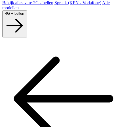
Bekijk alles van: 2G - bellen
Spraak (KPN - Vodafone)
Alle
modellen
4G + bellen