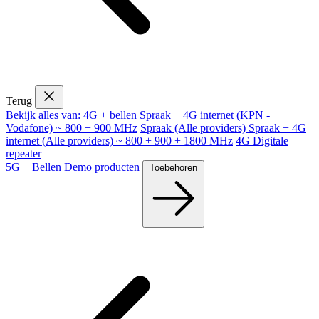
Terug
Bekijk alles van: 4G + bellen
Spraak + 4G internet (KPN -
Vodafone) ~ 800 + 900 MHz
Spraak (Alle providers)
Spraak + 4G
internet (Alle providers) ~ 800 + 900 + 1800 MHz
4G Digitale
repeater
5G + Bellen
Demo producten
Toebehoren