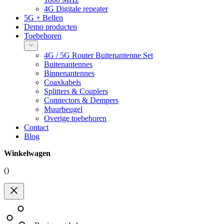
4G Digitale repeater
5G + Bellen
Demo producten
Toebehoren
4G / 5G Router Buitenantenne Set
Buitenantennes
Binnenantennes
Coaxkabels
Splitters & Couplers
Connectors & Dempers
Muurbeugel
Overige toebehoren
Contact
Blog
Winkelwagen
(
)