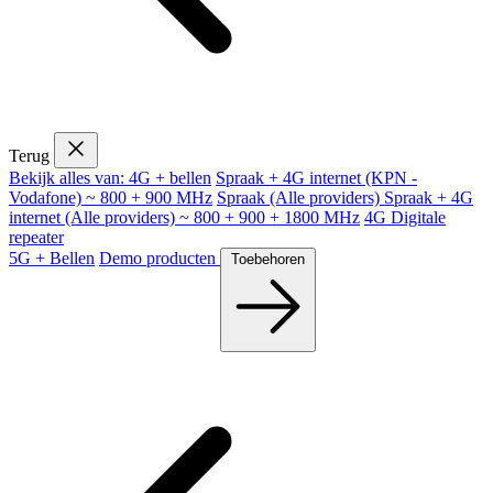
Terug
Bekijk alles van: 4G + bellen
Spraak + 4G internet (KPN -
Vodafone) ~ 800 + 900 MHz
Spraak (Alle providers)
Spraak + 4G
internet (Alle providers) ~ 800 + 900 + 1800 MHz
4G Digitale
repeater
5G + Bellen
Demo producten
Toebehoren