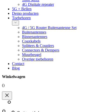
4G Digitale repeater
5G + Bellen
Demo producten
Toebehoren
4G / 5G Router Buitenantenne Set
Buitenantennes
Binnenantennes
Coaxkabels
Splitters & Couplers
Connectors & Dempers
Muurbeugel
Overige toebehoren
Contact
Blog
Winkelwagen
(
)