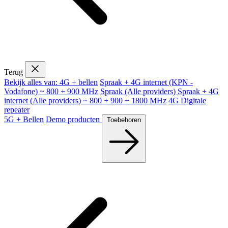
Terug
Bekijk alles van: 4G + bellen
Spraak + 4G internet (KPN -
Vodafone) ~ 800 + 900 MHz
Spraak (Alle providers)
Spraak + 4G
internet (Alle providers) ~ 800 + 900 + 1800 MHz
4G Digitale
repeater
5G + Bellen
Demo producten
Toebehoren