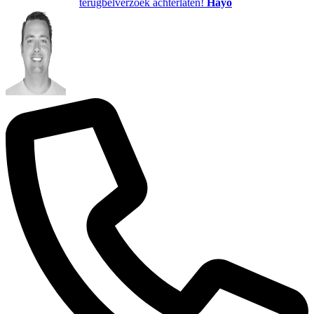
terugbelverzoek achterlaten!
Hayo