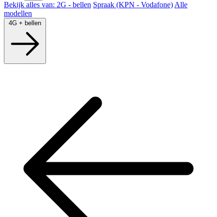
Bekijk alles van: 2G - bellen
Spraak (KPN - Vodafone)
Alle
modellen
4G + bellen