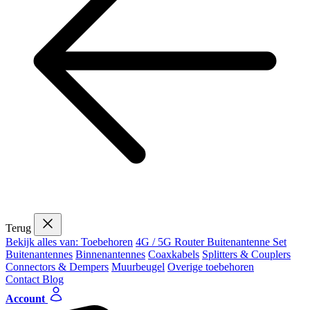
Terug
Bekijk alles van: Toebehoren
4G / 5G Router Buitenantenne Set
Buitenantennes
Binnenantennes
Coaxkabels
Splitters & Couplers
Connectors & Dempers
Muurbeugel
Overige toebehoren
Contact
Blog
Account